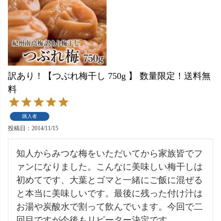
訳あり！【つぶれ梅干し 750g 】 数量限定！送料無
料
購入者
投稿日
2014/11/15
知人からみつな梅をいただいてから家族皆でフ
ァンになりました。こんなに美味しい梅干しは
初めてです、大葉とゴマと一緒にご飯に混ぜる
と本当に美味しいです。最後に残った付け汁は
お湯や炭酸水で割って飲んでいます。今回で二
回目ですが今後もリピーター決定です。