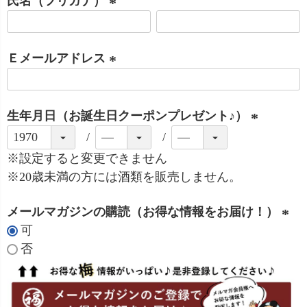
氏名（フリガナ）
須
)
(
必
Ｅメールアドレス
須
)
(
必
生年月日（お誕生日クーポンプレゼント♪）
須
)
(
必
※設定すると変更できません
須
※20歳未満の方には酒類を販売しません。
)
メールマガジンの購読（お得な情報をお届け！）
可
(
否
必
須
)