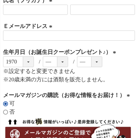
氏名（フリガナ）
須
)
(
必
Ｅメールアドレス
須
)
(
必
生年月日（お誕生日クーポンプレゼント♪）
須
)
(
必
※設定すると変更できません
須
※20歳未満の方には酒類を販売しません。
)
メールマガジンの購読（お得な情報をお届け！）
可
(
否
必
須
)