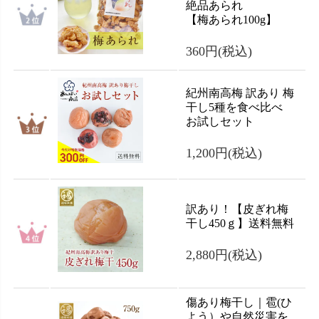
絶品あられ
【梅あられ100g】
360円
(税込)
紀州南高梅 訳あり 梅
干し5種を食べ比べ
お試しセット
1,200円
(税込)
訳あり！【皮ぎれ梅
干し450ｇ】送料無料
2,880円
(税込)
傷あり梅干し｜雹(ひ
よう）や自然災害を