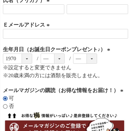
氏名（フリガナ）
須
)
(
必
Ｅメールアドレス
須
)
(
必
生年月日（お誕生日クーポンプレゼント♪）
須
)
(
必
※設定すると変更できません
須
※20歳未満の方には酒類を販売しません。
)
メールマガジンの購読（お得な情報をお届け！）
可
(
否
必
須
)