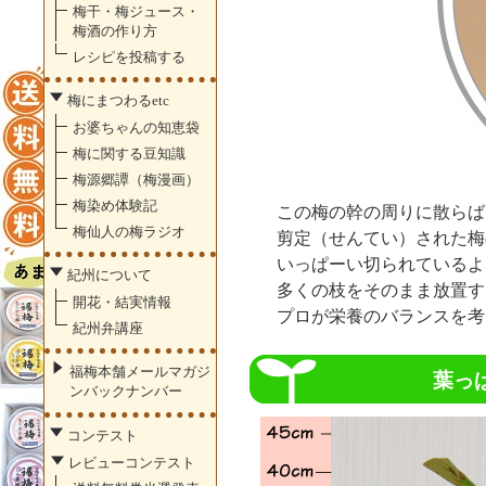
梅干・梅ジュース・
梅酒の作り方
レシピを投稿する
梅にまつわるetc
お婆ちゃんの知恵袋
梅に関する豆知識
梅源郷譚（梅漫画）
梅染め体験記
この梅の幹の周りに散らば
梅仙人の梅ラジオ
剪定（せんてい）された梅
いっぱーい切られているよ
紀州について
多くの枝をそのまま放置す
開花・結実情報
プロが栄養のバランスを考
紀州弁講座
福梅本舗メールマガジ
葉っ
ンバックナンバー
コンテスト
レビューコンテスト