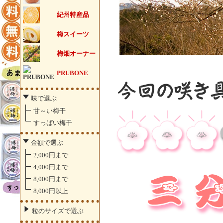
紀州特産品
梅スイーツ
梅畑オーナー
PRUBONE
味で選ぶ
甘～い梅干
すっぱい梅干
金額で選ぶ
2,000円まで
4,000円まで
8,000円まで
8,000円以上
粒のサイズで選ぶ