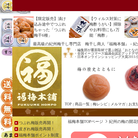
【
限定販売】漬け
【ウィルス対策に
込み途中でつぶれ
梅酢うがい】掃除
ちゃった「つぶれ
やお料理にも♪万
梅干6種」
能「梅酢」
最高級の紀州梅干し専門店 梅干し商人『福梅本舗』－紀
・編集部が覆面取材で選ぶ雑誌「おとな
・全国イーコマース協議会認定グッドデザイ
・日本オンラインショッピング大賞201
TOP
商品一覧
梅レシピ
メルマガ
お支
｜
｜
｜
｜
福梅本舗TOPページ
紀州の梅の開花
つぶれ梅販売再開！
皮ぎれ梅販売再開！
福梅本舗ポイント制度