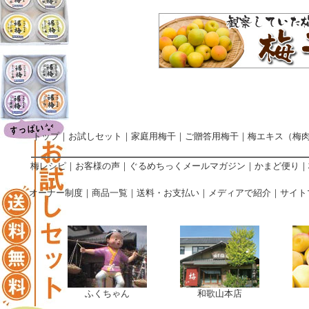
トップ
｜
お試しセット
｜
家庭用梅干
｜
ご贈答用梅干
｜
梅エキス（梅
梅レシピ
｜
お客様の声
｜
ぐるめちっくメールマガジン
｜
かまど便り
｜
オーナー制度
｜
商品一覧
｜
送料・お支払い
｜
メディアで紹介
｜
サイト
ふくちゃん
和歌山本店