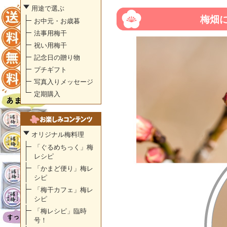
用途で選ぶ
梅畑
お中元・お歳暮
法事用梅干
祝い用梅干
記念日の贈り物
プチギフト
写真入りメッセージ
定期購入
オリジナル梅料理
「ぐるめちっく」梅
レシピ
「かまど便り」梅レ
シピ
「梅干カフェ」梅レ
シピ
「梅レシピ」臨時
号！