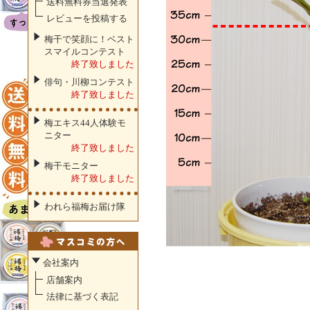
送料無料券当選発表
レビューを投稿する
梅干で笑顔に！ベスト
スマイルコンテスト
終了致しました
俳句・川柳コンテスト
終了致しました
梅エキス44人体験モ
ニター
終了致しました
梅干モニター
終了致しました
われら福梅お届け隊
会社案内
店舗案内
法律に基づく表記