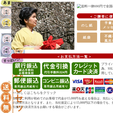
＜ご贈答に
手書
のし紙
メッ
ジ
カー
不織
紙袋
風呂
＜お支払方法一覧＞
プライ
為、SS
用して
>>
詳しくはこちらをクリック
当店のご利用が初めてのお客様で代金が15,000円を超える場合は、先払
の決済方法となります。また、当社規定により15,000円以下の場合でも
引換での決済方法をお願いする場合がございます。