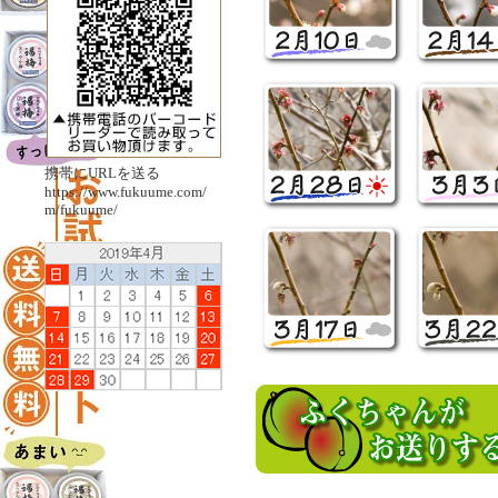
携帯にURLを送る
https://www.fukuume.com/
m/fukuume/