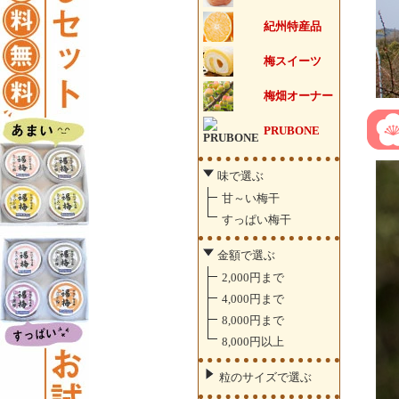
紀州特産品
梅スイーツ
梅畑オーナー
PRUBONE
味で選ぶ
甘～い梅干
すっぱい梅干
金額で選ぶ
2,000円まで
4,000円まで
8,000円まで
8,000円以上
粒のサイズで選ぶ