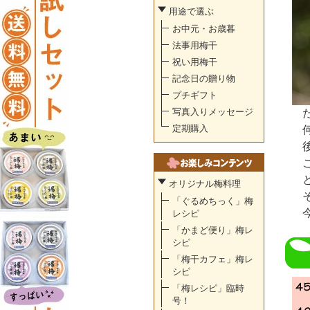
用途で選ぶ
お中元・お歳暮
法事用梅干
祝い用梅干
記念日の贈り物
プチギフト
写真入りメッセージ
定期購入
オリジナル梅料理
「ぐるめちっく」梅
レシピ
「かまど便り」梅レ
シピ
「梅干カフェ」梅レ
シピ
「梅レシピ」臨時
号！