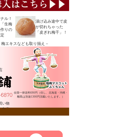
ジナル！
漬け込み途中で皮
く「生梅
が切れちゃった
手作りの
「皮ぎれ梅干」！
限定
、梅エキスなども取り揃え－
店
全国一律送料690円（但し、北海道・沖縄・
離島は別途1300円頂戴いたします。）
買い物
かご