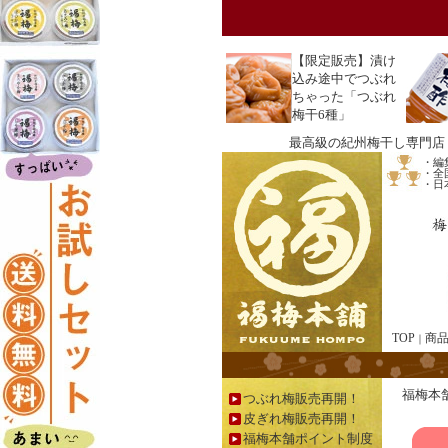
【
限定販売】漬け
込み途中でつぶれ
ちゃった「つぶれ
梅干6種」
最高級の紀州梅干し専門店
・編
・全
・日
TOP
商
｜
福梅本舗
つぶれ梅販売再開！
皮ぎれ梅販売再開！
福梅本舗ポイント制度