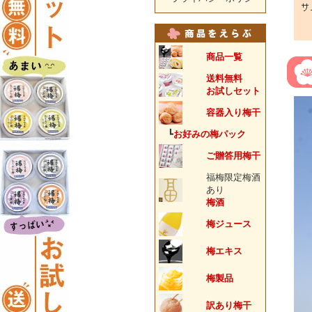
商品一覧
送料無料
お試しセット
容器入り梅干
┗
お好みの梅パック
ご贈答用梅干
福梅限定梅酒
あり
梅酒
梅ジュース
梅エキス
梅製品
訳あり梅干