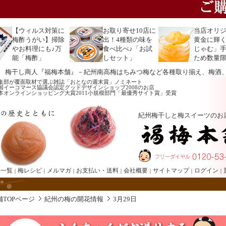
【ウィルス対策に
お取り寄せ10店に
当店オリ
梅酢うがい】掃除
出！4種類の味を
黄金に輝
やお料理にも♪万
食べ比べ♪「お試
じゃむ」
能「梅酢」
しセット」
ため数量
 梅干し商人『福梅本舗』－紀州南高梅はちみつ梅など各種取り揃え、梅酒
集部が覆面取材で選ぶ雑誌「おとなの週末賞」ノミネート
国イーコマース協議会認定グッドデザインショップ2008のお店
本オンラインショッピング大賞2011小規模部門「最優秀サイト賞」受賞
紀州梅干しと梅スイーツのお
品一覧
梅レシピ
メルマガ
お支払い・送料
会社概要
サイトマップ
ログイン
｜
｜
｜
｜
｜
｜
｜
TOPページ
紀州の梅の開花情報
3月29日