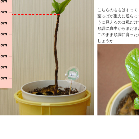
こちらのももはすっく
葉っぱが重力に逆らっ
うに見えるのは私だけ
順調に真中からまだま
このまま順調に育った
しょうか…