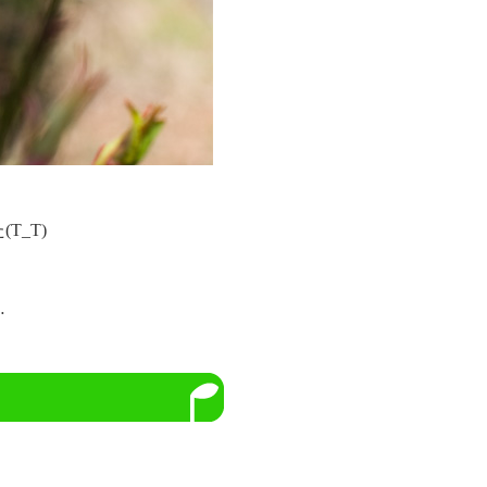
_T)
…