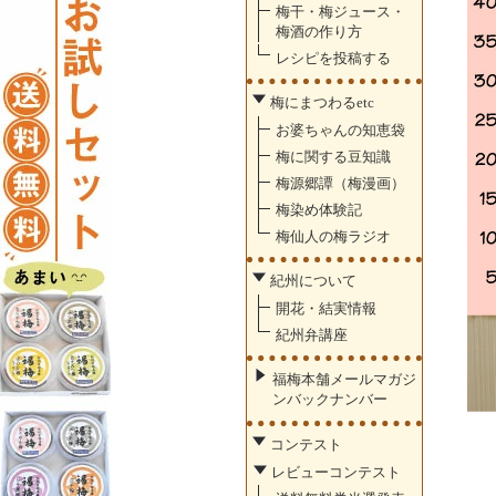
梅干・梅ジュース・
梅酒の作り方
レシピを投稿する
梅にまつわるetc
お婆ちゃんの知恵袋
梅に関する豆知識
梅源郷譚（梅漫画）
梅染め体験記
梅仙人の梅ラジオ
紀州について
開花・結実情報
紀州弁講座
福梅本舗メールマガジ
ンバックナンバー
コンテスト
レビューコンテスト