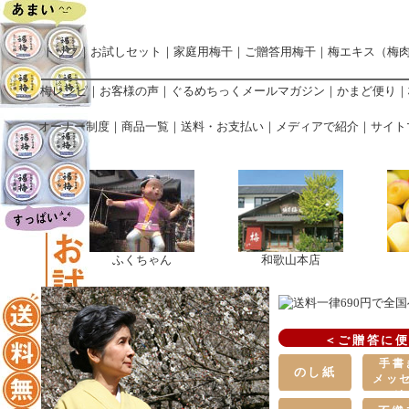
トップ
｜
お試しセット
｜
家庭用梅干
｜
ご贈答用梅干
｜
梅エキス（梅
梅レシピ
｜
お客様の声
｜
ぐるめちっくメールマガジン
｜
かまど便り
｜
オーナー制度
｜
商品一覧
｜
送料・お支払い
｜
メディアで紹介
｜
サイト
ふくちゃん
和歌山本店
＜ご贈答に
手書
のし紙
メッ
ジ