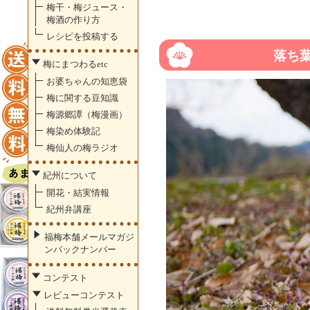
梅干・梅ジュース・
梅酒の作り方
レシピを投稿する
落ち
梅にまつわるetc
お婆ちゃんの知恵袋
梅に関する豆知識
梅源郷譚（梅漫画）
梅染め体験記
梅仙人の梅ラジオ
紀州について
開花・結実情報
紀州弁講座
福梅本舗メールマガジ
ンバックナンバー
コンテスト
レビューコンテスト