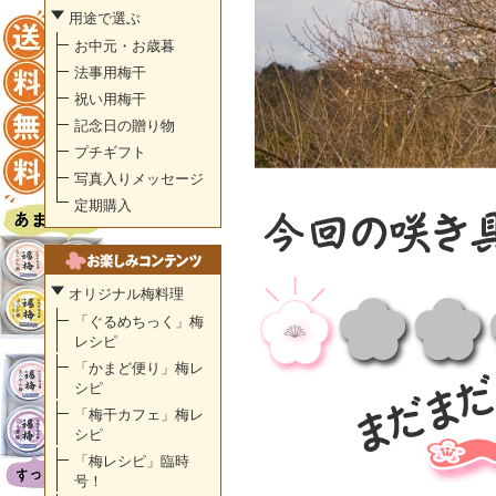
用途で選ぶ
お中元・お歳暮
法事用梅干
祝い用梅干
記念日の贈り物
プチギフト
写真入りメッセージ
定期購入
オリジナル梅料理
「ぐるめちっく」梅
レシピ
「かまど便り」梅レ
シピ
「梅干カフェ」梅レ
シピ
「梅レシピ」臨時
号！