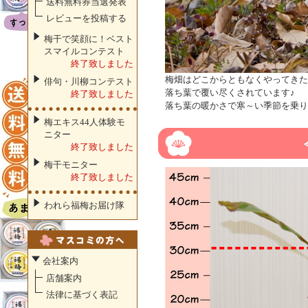
送料無料券当選発表
レビューを投稿する
梅干で笑顔に！ベスト
スマイルコンテスト
終了致しました
梅畑はどこからともなくやってきた
俳句・川柳コンテスト
落ち葉で覆い尽くされています♪
終了致しました
落ち葉の暖かさで寒～い季節を乗り
梅エキス44人体験モ
ニター
終了致しました
梅干モニター
終了致しました
われら福梅お届け隊
会社案内
店舗案内
法律に基づく表記