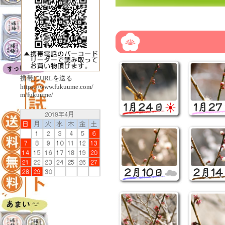
携帯にURLを送る
https://www.fukuume.com/
m/fukuume/