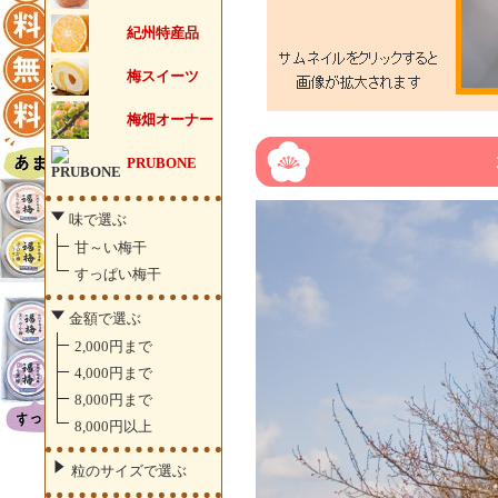
紀州特産品
梅スイーツ
梅畑オーナー
PRUBONE
味で選ぶ
甘～い梅干
すっぱい梅干
金額で選ぶ
2,000円まで
4,000円まで
8,000円まで
8,000円以上
粒のサイズで選ぶ