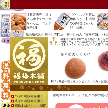
【
限定販売】漬け
【ウィルス対策に
込み途中でつぶれ
梅酢うがい】掃除
ちゃった「つぶれ
やお料理にも♪万
梅干6種」
能「梅酢」
最高級の紀州梅干し専門店 梅干し商人『福梅本舗』－紀
・編集部が覆面取材で選ぶ雑誌「おとな
・全国イーコマース協議会認定グッドデザイ
・日本オンラインショッピング大賞201
TOP
商品一覧
梅レシピ
メルマガ
お支
｜
｜
｜
｜
福梅本舗TOPページ
紀州の梅の開花
つぶれ梅販売再開！
皮ぎれ梅販売再開！
福梅本舗ポイント制度