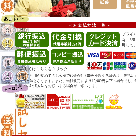
カー
不織
紙袋
風呂
＜お支払方法一覧＞
プライ
為、SS
用して
>>
詳しくはこちらをクリック
当店のご利用が初めてのお客様で代金が15,000円を超える場合は、先払
の決済方法となります。また、当社規定により15,000円以下の場合でも
引換での決済方法をお願いする場合がございます。