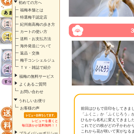
初めての方へ
福梅本舗とは
特選梅干認定店
紀州南高梅の歩き方
カートの使い方
送料・お支払方法
海外発送について
返品・交換
梅干コンシェルジュ
ＴＶ・雑誌で紹介
福梅の無料サービス
よくあるご質問
お問い合わせ
うれしいお便り
お客様の声
前回はひもで目印をしてきま
「ふくこ」か「ふくじろう」
ひもから名札に変えてきまし
レビューを書くと
これでどの枝がどの子かわか
毎日誰かが送料無料！！
これから花が咲いて実がなる
プライバシーポリシー