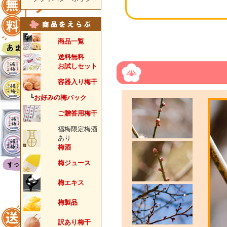
商品一覧
送料無料
お試しセット
容器入り梅干
┗
お好みの梅パック
ご贈答用梅干
福梅限定梅酒
あり
梅酒
梅ジュース
梅エキス
梅製品
訳あり梅干