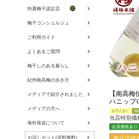
特選梅干認定店
梅干コンシェルジュ
ご利用ガイド
よくあるご質問
梅干しのある暮らし
紀州南高梅の歩き方
【南高梅
メディアで紹介されました
ハニップ
メディアの方へ
お子さまに
梅
当店特別価
海外発送について
会員価格あり
お試しセット(送料無料)
商品詳細