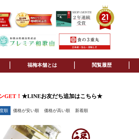
検索
福梅本舗とは
閲覧履歴
ンGET！
★LINEお友だち追加はこちら★
度順
価格が安い順
価格が高い順
新着順