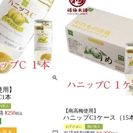
使用】
C1本
の実入
【南高梅使用】
格
¥
250
税込
ハニップC1ケース（15
お子さまに
梅の実入
を見る