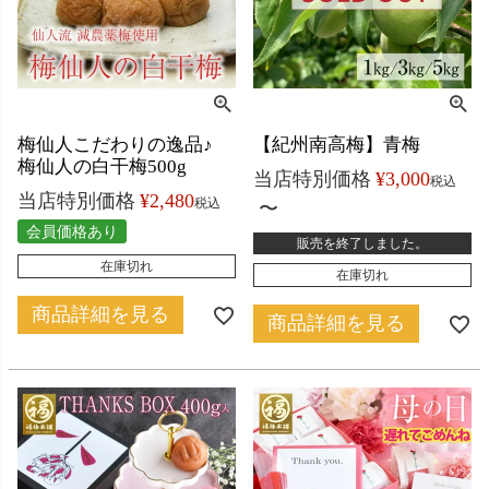
梅仙人こだわりの逸品♪
【紀州南高梅】青梅
梅仙人の白干梅500g
当店特別価格
¥
3,000
税込
当店特別価格
¥
2,480
税込
〜
会員価格あり
販売を終了しました。
在庫切れ
在庫切れ
商品詳細を見る
商品詳細を見る