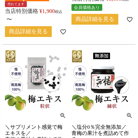
売れてます
会員価格あり
当店特別価格
¥
1,900
税込
商品詳細を見る
〜
商品詳細を見る
＼サプリメント感覚で梅
＼塩分0％完全無添加／
エキスを／
青梅の果汁を煮詰めて作