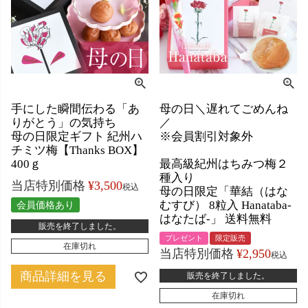
手にした瞬間伝わる「あ
母の日＼遅れてごめんね
りがとう」の気持ち
／
母の日限定ギフト 紀州ハ
※会員割引対象外
チミツ梅【Thanks BOX】
400ｇ
最高級紀州はちみつ梅２
種入り
当店特別価格
¥
3,500
税込
母の日限定「華結（はな
むすび） 8粒入 Hanataba-
会員価格あり
はなたば-」 送料無料
販売を終了しました。
プレゼント
限定販売
在庫切れ
当店特別価格
¥
2,950
税込
商品詳細を見る
販売を終了しました。
在庫切れ