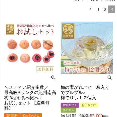
1
2
3
＼メディア紹介多数／
梅の実が丸ごと一粒入り
最高級Aランクの紀州南高
でプルプル♪
梅 8種を食べ比べ♪
梅でりぃ１２個入
お試しセット 【送料無
贈答ギフト
お子さまに
料】
梅の実入
当店特別価格
¥
3,600
送料無料
初めての方に
税込