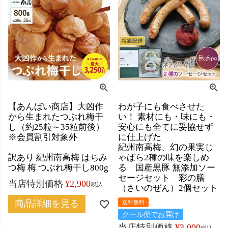
【あんばい商店】大凶作
わが子にも食べさせた
から生まれたつぶれ梅干
い！ 素材にも・味にも・
し（約25粒～35粒前後）
安心にも全てに妥協せず
※会員割引対象外
に仕上げた
紀州南高梅、幻の果実じ
訳あり 紀州南高梅 はちみ
ゃばら2種の味を楽しめ
つ梅 梅 つぶれ梅干し800g
る 国産黒豚 無添加ソー
セージセット 彩の膳
当店特別価格
¥
2,900
税込
（さいのぜん）2個セット
商品詳細を見る
送料無料
クール便でお届け
当店特別価格
¥
3,000