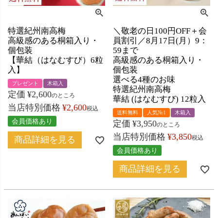
特選紀州南高梅
＼敬老の日100円OFF＋会
高級感のある桐箱入り・
員割引／8月17日(月）9：
個包装
59まで
【華結（はなむすび）6粒
高級感のある桐箱入り・
入】
個包装
選べる4種のお味
プレゼント
木箱入
特選紀州南高梅
定価
¥
2,600
のところ
華結 (はなむすび) 12粒入
当店特別価格
¥
2,600
税込
送料無料
人気№1
木箱入
会員価格あり
定価
¥
3,950
のところ
当店特別価格
¥
3,850
税込
商品詳細を見る
会員価格あり
商品詳細を見る