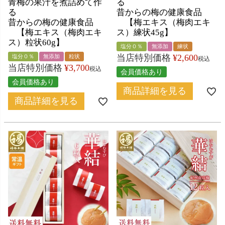
青梅の果汁を煮詰めて作
る
る
昔からの梅の健康食品
昔からの梅の健康食品
【梅エキス（梅肉エキ
【梅エキス（梅肉エキ
ス）練状45g】
ス）粒状60g】
塩分０％
無添加
練状
当店特別価格
¥
2,600
塩分０％
無添加
粒状
税込
当店特別価格
¥
3,700
税込
会員価格あり
会員価格あり
商品詳細を見る
商品詳細を見る