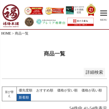
並び順
新着順
登録順
MENU
価格が安い順
価格が高い順
HOME
商品一覧
優先度順
レビュー順
キーワードヒット順
商品一覧
検索
詳細検索
優先度順
おすすめ順
価格が安い順
価格が高い順
並び替
え
新着順
54
件中
41
-
54
件表示