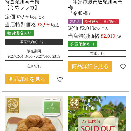
特選紀州南高梅
十年熟成最高級紀州南高
【うめララカ】
梅
『令和梅』
定価
¥
3,950
のところ
木箱入
塩分20％
限定販売
当店特別価格
¥
3,950
税込
定価
¥
2,019
のところ
会員価格あり
当店特別価格
¥
2,019
税込
販売開始前です。
会員価格あり
販売期間
在庫切れ
2027/02/01 10:00
〜
2027/06/30 23:59
商品詳細を見る
在庫切れ
商品詳細を見る