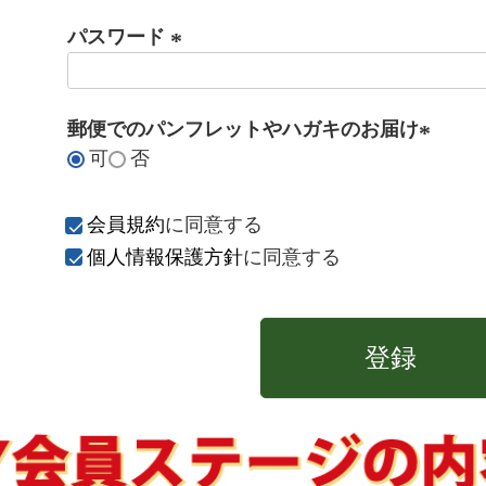
パスワード
(
必
郵便でのパンフレットやハガキのお届け
須
可
否
)
(
必
須
会員規約
に同意する
)
個人情報保護方針
に同意する
登録