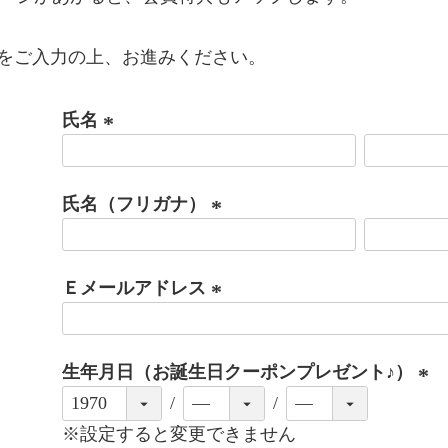
をご入力の上、お進みください。
氏名
(
必
氏名（フリガナ）
須
)
(
必
Ｅメールアドレス
須
)
(
必
生年月日（お誕生日クーポンプレゼント♪）
須
)
(
必
※設定すると変更できません