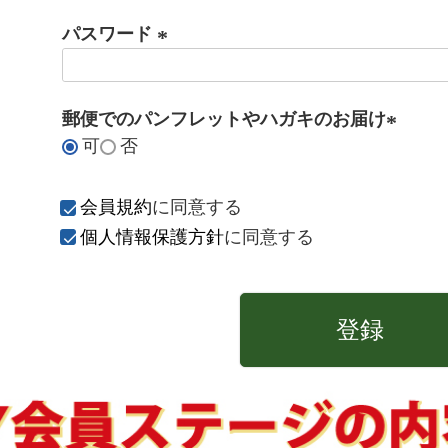
パスワード
(
必
郵便でのパンフレットやハガキのお届け
須
可
否
)
(
必
須
会員規約
に同意する
)
個人情報保護方針
に同意する
登録