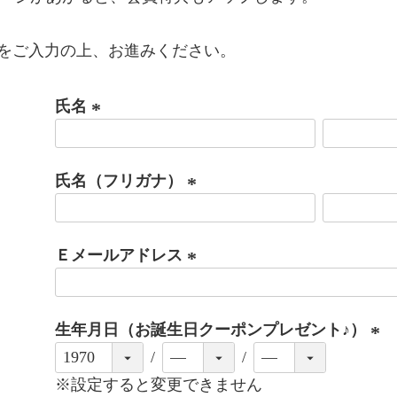
をご入力の上、お進みください。
氏名
(
必
氏名（フリガナ）
須
)
(
必
Ｅメールアドレス
須
)
(
必
生年月日（お誕生日クーポンプレゼント♪）
須
)
(
必
※設定すると変更できません