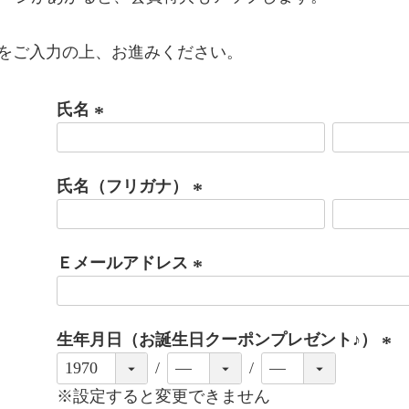
をご入力の上、お進みください。
氏名
(
必
氏名（フリガナ）
須
)
(
必
Ｅメールアドレス
須
)
(
必
生年月日（お誕生日クーポンプレゼント♪）
須
)
(
必
※設定すると変更できません