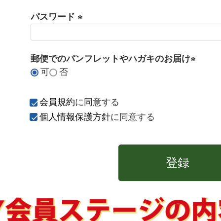
パスワード
(
必
郵便でのパンフレットやハガキのお届け
須
可
否
)
(
必
須
会員規約
に同意する
)
個人情報保護方針
に同意する
登録