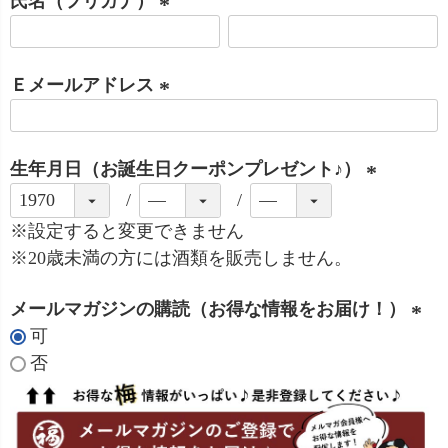
氏名（フリガナ）
須
)
(
必
Ｅメールアドレス
須
)
(
必
生年月日（お誕生日クーポンプレゼント♪）
須
)
(
必
※設定すると変更できません
須
※20歳未満の方には酒類を販売しません。
)
メールマガジンの購読（お得な情報をお届け！）
可
(
否
必
須
)