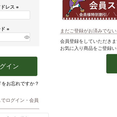
アドレス
(
必
ード
須
まだご登録がお済みでない
)
(
会員登録をしていただきま
必
お気に入り商品をご登録い
須
)
グイン
ドをお忘れですか？
スでログイン・会員