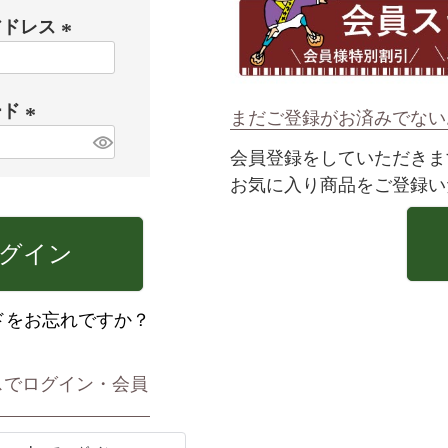
アドレス
(
必
ード
須
まだご登録がお済みでない
)
(
会員登録をしていただきま
必
お気に入り商品をご登録い
須
)
グイン
ドをお忘れですか？
スでログイン・会員