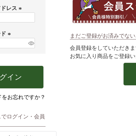
アドレス
(
必
ード
須
まだご登録がお済みでない
)
(
会員登録をしていただきま
必
お気に入り商品をご登録い
須
)
グイン
ドをお忘れですか？
スでログイン・会員