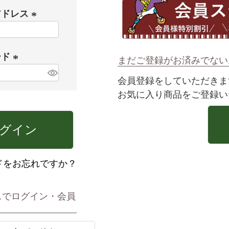
アドレス
(
必
ード
須
まだご登録がお済みでない
)
(
会員登録をしていただきま
必
お気に入り商品をご登録い
須
)
グイン
ドをお忘れですか？
スでログイン・会員