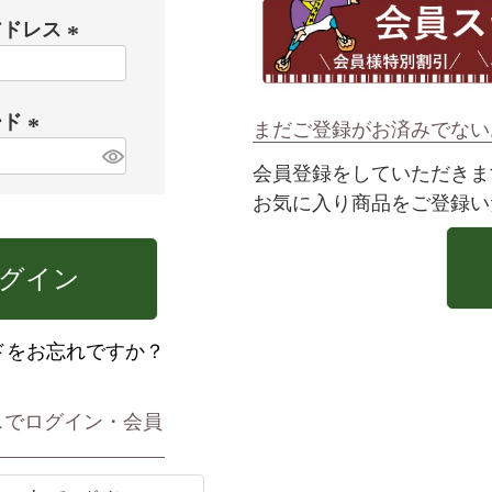
アドレス
(
必
ード
須
まだご登録がお済みでない
)
(
会員登録をしていただきま
必
お気に入り商品をご登録い
須
)
グイン
ドをお忘れですか？
スでログイン・会員