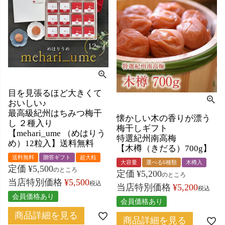
目を見張るほど大きくて
おいしい♪
最高級紀州はちみつ梅干
懐かしい木の香りが漂う
し ２種入り
梅干しギフト
【mehari_ume （めはりう
特選紀州南高梅
め）12粒入】送料無料
【木樽（きだる）700g】
送料無料
贈答ギフト
超大粒
大容量
選べる6種類
木樽入
定価
¥
5,500
のところ
定価
¥
5,200
のところ
当店特別価格
¥
5,500
税込
当店特別価格
¥
5,200
税込
会員価格あり
会員価格あり
商品詳細を見る
商品詳細を見る