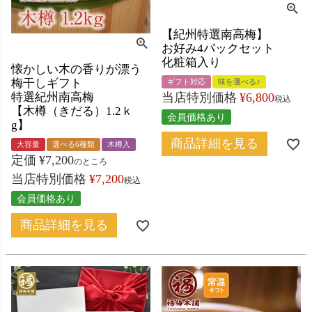
【紀州特選南高梅】
お好み4パックセット
化粧箱入り
懐かしい木の香りが漂う
梅干しギフト
ギフト対応
味を選べる♪
特選紀州南高梅
当店特別価格
¥
6,800
税込
【木樽（きだる）1.2ｋ
会員価格あり
g】
商品詳細を見る
大容量
選べる6種類
木樽入
定価
¥
7,200
のところ
当店特別価格
¥
7,200
税込
会員価格あり
商品詳細を見る