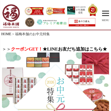
MENU
HOME
福梅本舗のお中元特集
＞＞
クーポンGET！
★LINEお友だち追加はこちら★