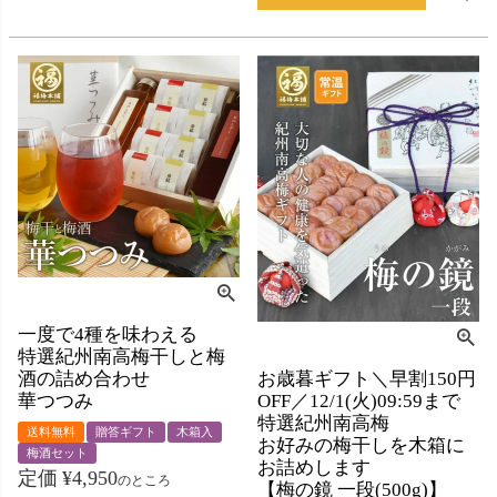
一度で4種を味わえる
特選紀州南高梅干しと梅
お歳暮ギフト＼早割150円
酒の詰め合わせ
OFF／12/1(火)09:59まで
華つつみ
特選紀州南高梅
送料無料
贈答ギフト
木箱入
お好みの梅干しを木箱に
梅酒セット
お詰めします
定価
¥
4,950
のところ
【梅の鏡 一段(500g)】