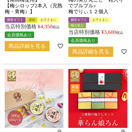
【梅シロップ2本入（完熟
でプルプル♪
梅・青梅）】
梅でりぃ１２個入
贈答ギフト
濃縮
お子さまに
贈答ギフト
お子さまに
当店特別価格
¥
4,350
梅の実入
税込
当店特別価格
¥
3,600
税込
会員価格あり
会員価格あり
商品詳細を見る
商品詳細を見る