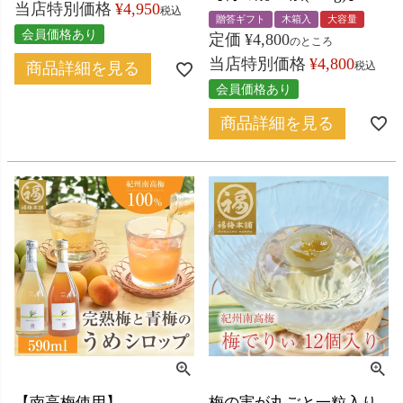
当店特別価格
¥
4,950
税込
贈答ギフト
木箱入
大容量
会員価格あり
定価
¥
4,800
のところ
当店特別価格
¥
4,800
税込
商品詳細を見る
会員価格あり
商品詳細を見る
【南高梅使用】
梅の実が丸ごと一粒入り