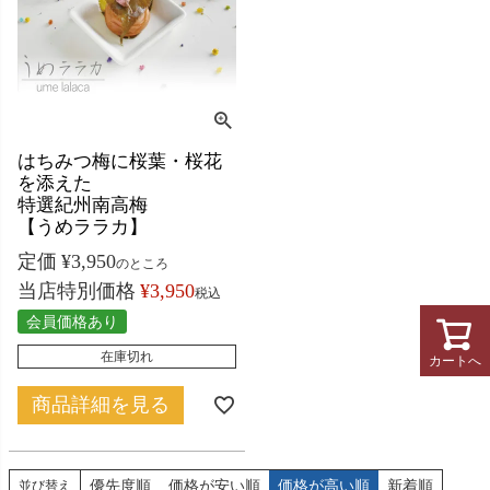
はちみつ梅に桜葉・桜花
を添えた
特選紀州南高梅
【うめララカ】
定価
¥
3,950
のところ
当店特別価格
¥
3,950
税込
会員価格あり
在庫切れ
カートへ
商品詳細を見る
優先度順
価格が安い順
価格が高い順
新着順
並び替え