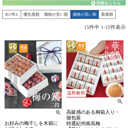
優先度順
価格が安い順
価格が高い順
新着順
並び替え
15
件中
1
-
15
件表示
高級感のある桐箱入り・
個包装
お好みの梅干しを木箱に
特選紀州南高梅