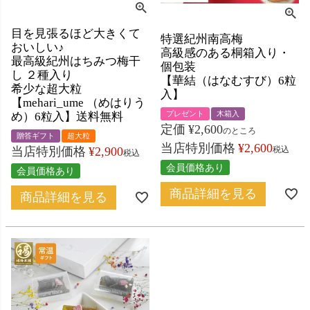
目を見張るほど大きくて
特選紀州南高梅
おいしい♪
高級感のある桐箱入り・
最高級紀州はちみつ梅干
個包装
し ２種入り
【華結（はなむすび）6粒
希少な超大粒
入】
【mehari_ume （めはりう
プレゼント
木箱入
め）6粒入】送料無料
定価
¥
2,600
のところ
贈答ギフト
超大粒
当店特別価格
¥
2,600
当店特別価格
¥
2,900
税込
税込
会員価格あり
会員価格あり
商品詳細を見る
商品詳細を見る