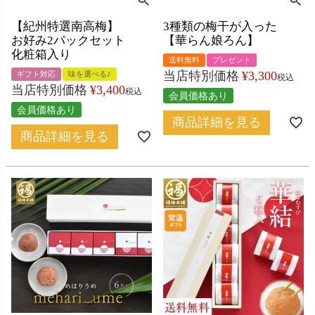
【紀州特選南高梅】
3種類の梅干が入った
お好み2パックセット
【華らん娘ろん】
化粧箱入り
送料無料
プレゼント
当店特別価格
¥
3,300
ギフト対応
味を選べる♪
税込
当店特別価格
¥
3,400
税込
会員価格あり
会員価格あり
商品詳細を見る
商品詳細を見る