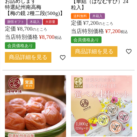
お詰めします
【華結（はなむすび）24
特選紀州南高梅
粒入】
【梅の鏡 2種二段(500g)】
送料無料
木箱入
定価
¥
7,200
贈答ギフト
木箱入
大容量
のところ
定価
¥
8,700
のところ
当店特別価格
¥
7,200
税込
当店特別価格
¥
8,700
税込
会員価格あり
会員価格あり
商品詳細を見る
商品詳細を見る