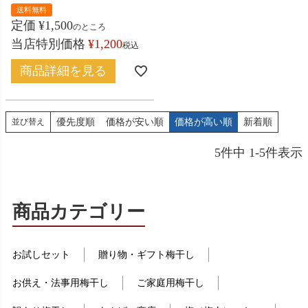
送料無料
定価
¥
1,500
のところ
当店特別価格
¥
1,200
税込
商品詳細を見る
優先度順
価格が安い順
価格が高い順
新着順
並び替え
5
件中
1
-
5
件表示
商品カテゴリー
お試しセット
贈り物・ギフト梅干し
お供え・法事用梅干し
ご家庭用梅干し