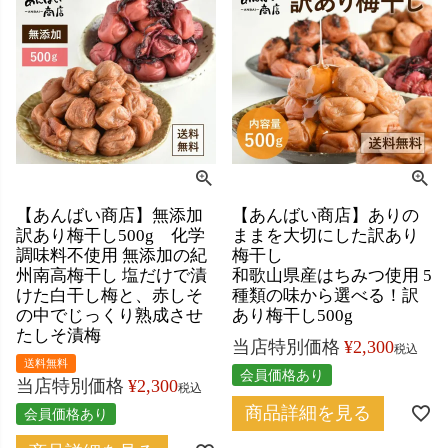
【あんばい商店】無添加
【あんばい商店】ありの
訳あり梅干し500g 化学
ままを大切にした訳あり
調味料不使用 無添加の紀
梅干し
州南高梅干し 塩だけで漬
和歌山県産はちみつ使用 5
けた白干し梅と、赤しそ
種類の味から選べる！訳
の中でじっくり熟成させ
あり梅干し500g
たしそ漬梅
当店特別価格
¥
2,300
税込
送料無料
会員価格あり
当店特別価格
¥
2,300
税込
商品詳細を見る
会員価格あり