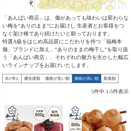
「あんばい商店」は、傷があっても味わいは変わらな
い梅を“ありのまま”にお届けし 生産者とお客様をつ
なぐ架け橋であり続けたいと願っております。
特選A級をはじめ高品質にこだわりを持つ「福梅本
舗」ブランドに加え、“ありのままの梅干し”を取り扱
う「あんばい商店」、それぞれの魅力を生かした幅広
いラインナップをお届けいたします。
優先度順
価格が安い順
価格が高い順
新着順
並び替え
5
件中
1
-
5
件表示